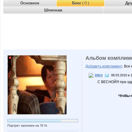
Основное
Блог
( 0 )
Др
Шпионаж
Альбом комплим
Добавить комплимент
. Все
intro
08.03.2010 в 
С ВЕСНОЙ!!! пра-зд
Чтобы 
Портрет заполнен на 76 %